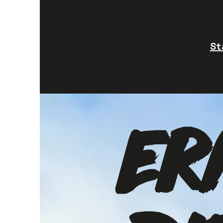
St
ER