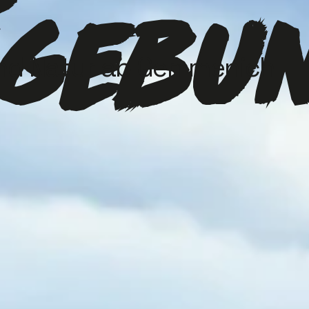
gebu
und Natur ab Gemmenich