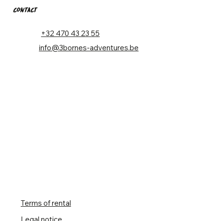
CONTACT
+32 470 43 23 55
info@3bornes-adventures.be
Terms of r
ental
Legal notice